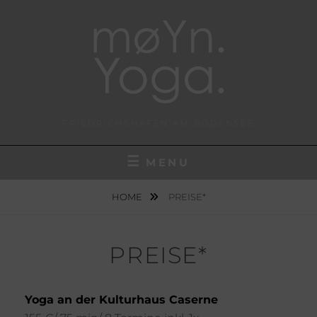
Skip
to
content
FRIEDRICHSHAFEN AM BODENSEE
MENU
HOME
PREISE*
PREISE*
Yoga an der Kulturhaus Caserne