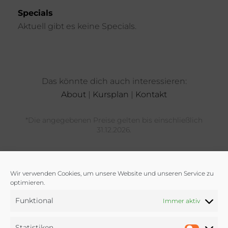
Specials
Aktuell gibt es keine Specials.
Das könnte dich auch interessieren:
About
|
Kursplan
|
Kontakt
*Die angegebenen Preise gelten bis einschließlich
31.12.2026.
Wir verwenden Cookies, um unsere Website und unseren Service zu
optimieren.
Funktional
Immer aktiv
Statistiken